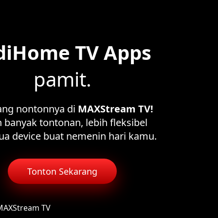
diHome TV Apps
pamit.
ang nontonnya di
MAXStream TV!
 banyak tontonan, lebih fleksibel
ua device buat nemenin hari kamu.
Tonton Sekarang
 MAXStream TV