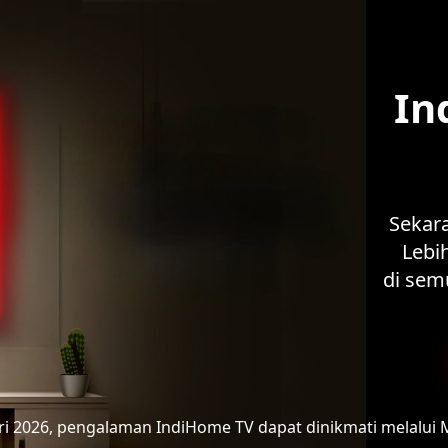
In
Sekar
Lebih
di sem
ari 2026, pengalaman IndiHome TV
dapat dinikmati melalui