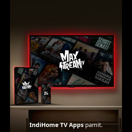
IndiHome TV Apps
pamit.