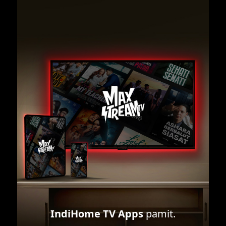
IndiHome TV Apps
pamit.