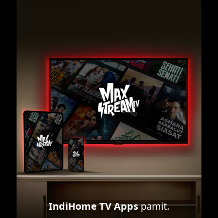
IndiHome TV Apps
pamit.