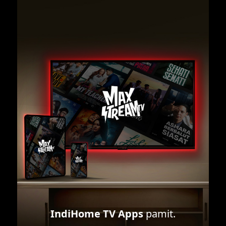
IndiHome TV Apps
pamit.