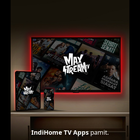
IndiHome TV Apps
pamit.