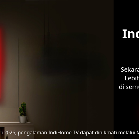
In
Sekar
Lebih
di sem
ari 2026, pengalaman IndiHome TV
dapat dinikmati melalui