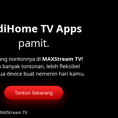
diHome TV Apps
pamit.
ang nontonnya di
MAXStream TV!
 banyak tontonan, lebih fleksibel
ua device buat nemenin hari kamu.
Tonton Sekarang
 MAXStream TV