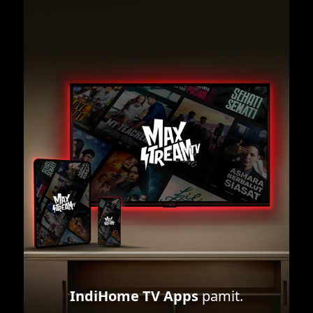
IndiHome TV Apps
pamit.