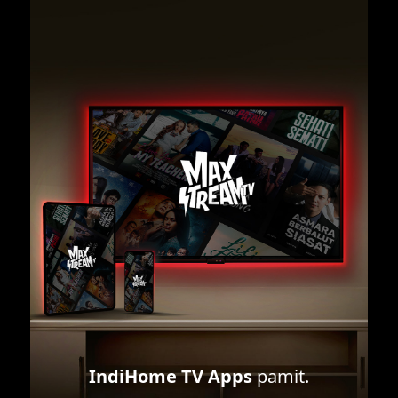
IndiHome TV Apps
pamit.