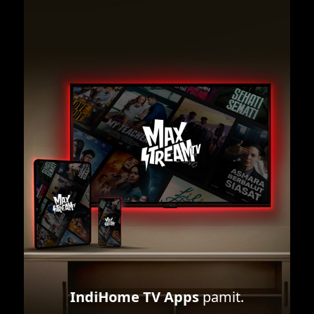
IndiHome TV Apps
pamit.