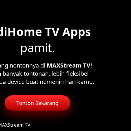
diHome TV Apps
pamit.
ang nontonnya di
MAXStream TV!
 banyak tontonan, lebih fleksibel
ua device buat nemenin hari kamu.
Tonton Sekarang
 MAXStream TV