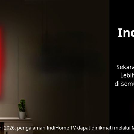
In
Sekar
Lebih
di sem
ari 2026, pengalaman IndiHome TV
dapat dinikmati melalui