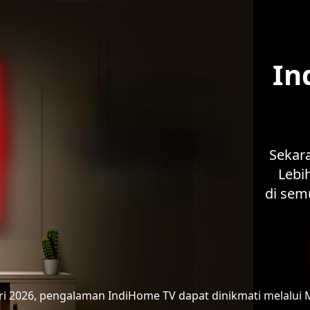
In
Sekar
Lebih
di sem
ari 2026, pengalaman IndiHome TV
dapat dinikmati melalui