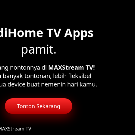
diHome TV Apps
pamit.
ang nontonnya di
MAXStream TV!
 banyak tontonan, lebih fleksibel
ua device buat nemenin hari kamu.
Tonton Sekarang
 MAXStream TV