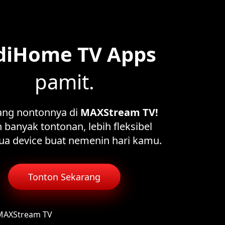
diHome TV Apps
pamit.
ang nontonnya di
MAXStream TV!
 banyak tontonan, lebih fleksibel
ua device buat nemenin hari kamu.
Tonton Sekarang
 MAXStream TV