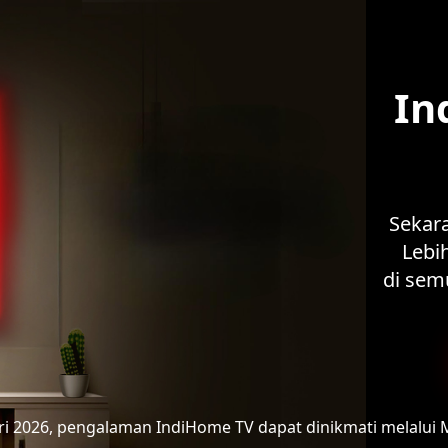
In
Sekar
Lebih
di sem
ari 2026, pengalaman IndiHome TV
dapat dinikmati melalui