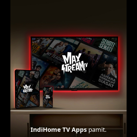
IndiHome TV Apps
pamit.