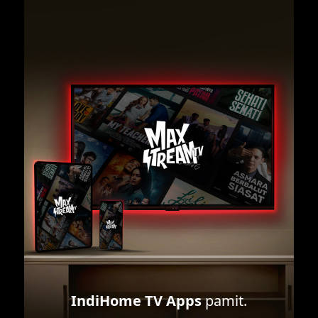
IndiHome TV Apps
pamit.