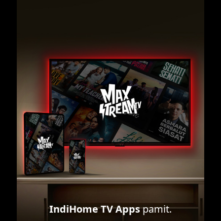
IndiHome TV Apps
pamit.