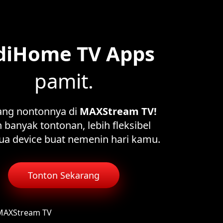
diHome TV Apps
pamit.
ang nontonnya di
MAXStream TV!
 banyak tontonan, lebih fleksibel
ua device buat nemenin hari kamu.
Tonton Sekarang
 MAXStream TV