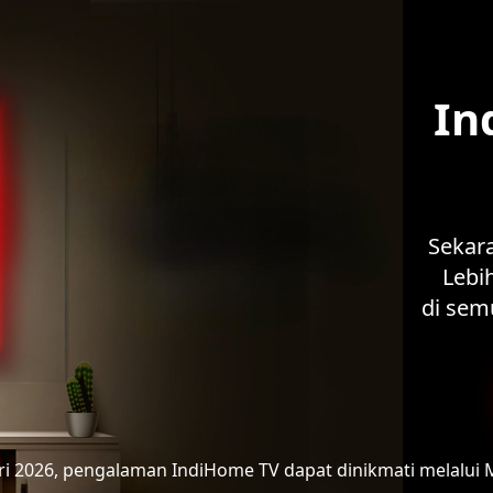
In
Sekar
Lebih
di sem
ari 2026, pengalaman IndiHome TV
dapat dinikmati melalui